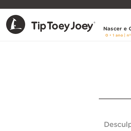
TERMOS MAIS BUSCADOS
1
º
easy
2
º
tenis
Nascer e 
3
º
sandalia
4
º
move
5
º
sapatos
6
º
sapatilhas
7
º
sapatilha
8
º
meia
Buscar
9
º
bota
10
º
sandalias
Descul