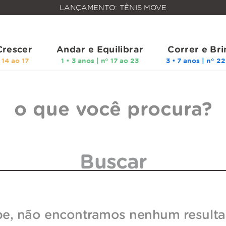
FALTAM
LANÇAMENTO: TÊNIS MOVE
MAIS
FRETE
R$
GRÁTIS
400,00
PARA O
Crescer
Andar e Equilibrar
Correr e Bri
o que você procura?
pe, não encontramos nenhum resulta