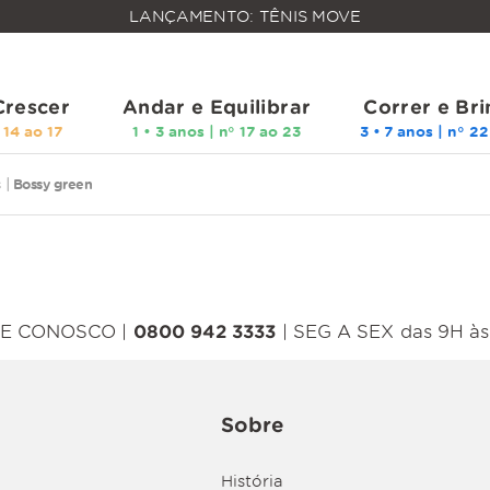
FALTAM
LANÇAMENTO: TÊNIS MOVE
MAIS
FRETE
R$
GRÁTIS
400,00
PARA O
Crescer
Andar e Equilibrar
Correr e Bri
s
Bossy green
E CONOSCO |
0800 942 3333
| SEG A SEX das 9H às
Sobre
História