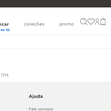
coleções
promo
ncar
 17H
Ajuda
Fale conosco