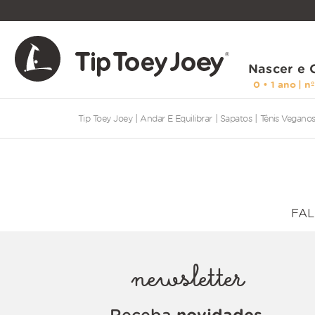
Nascer e 
andar e equilibrar
sapatos
tênis vegano
FAL
newsletter
Receba
novidades