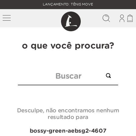
FALTAM
LANÇAMENTO: TÊNIS MOVE
MAIS
FRETE
R$
GRÁTIS
400,00
PARA O
o que você procura?
Buscar
Desculpe, não encontramos nenhum
resultado para
bossy-green-aebsg2-4607