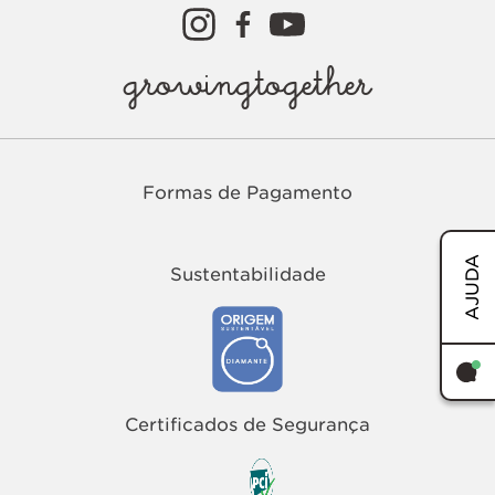
growingtogether
Formas de Pagamento
AJUDA
Sustentabilidade
TERMOS MAIS BUSCADOS
1
º
easy
Certificados de Segurança
2
º
tenis