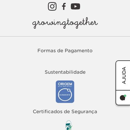
growingtogether
Formas de Pagamento
AJUDA
Sustentabilidade
TERMOS MAIS BUSCADOS
1
º
easy
Certificados de Segurança
2
º
tenis