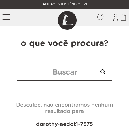
FALTAM
LANÇAMENTO: TÊNIS MOVE
MAIS
FRETE
R$
GRÁTIS
400,00
PARA O
o que você procura?
Buscar
Desculpe, não encontramos nenhum
resultado para
dorothy-aedot1-7575