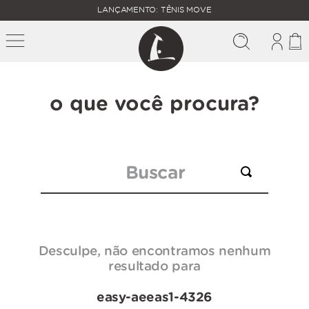
FALTAM
LANÇAMENTO: TÊNIS MOVE
MAIS
FRETE
R$
GRÁTIS
400,00
PARA O
o que você procura?
Buscar
Desculpe, não encontramos nenhum
resultado para
easy-aeeas1-4326