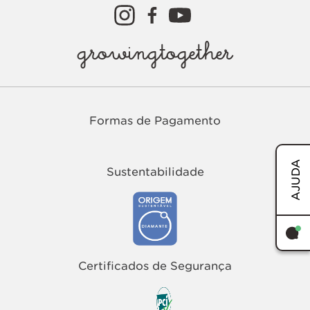
growingtogether
Formas de Pagamento
AJUDA
Sustentabilidade
TERMOS MAIS BUSCADOS
1
º
easy
Certificados de Segurança
2
º
tenis