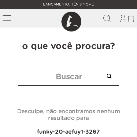
FALTAM
LANÇAMENTO: TÊNIS MOVE
MAIS
FRETE
R$
GRÁTIS
400,00
PARA O
o que você procura?
Buscar
Desculpe, não encontramos nenhum
resultado para
funky-20-aefuy1-3267