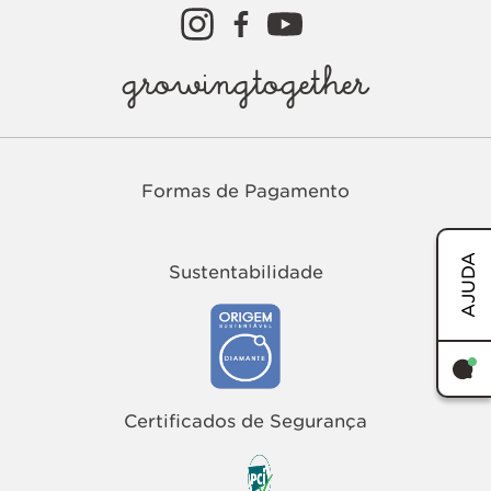
growingtogether
Formas de Pagamento
AJUDA
Sustentabilidade
TERMOS MAIS BUSCADOS
1
º
easy
Certificados de Segurança
2
º
tenis