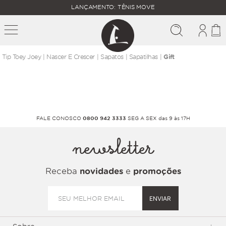
FALTAM
LANÇAMENTO: TÊNIS MOVE
MAIS
FRETE
R$
GRÁTIS
400,00
PARA O
nascer e crescer
sapatos
sapatilhas
Gift
FALE CONOSCO
0800 942 3333
SEG A SEX das 9 às 17H
newsletter
Receba
novidades
e
promoções
ENVIAR