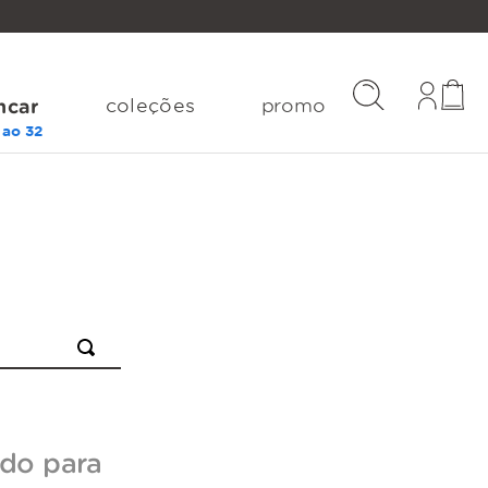
coleções
promo
ncar
do para