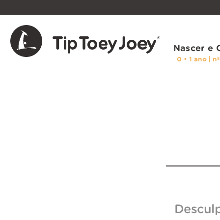
TERMOS MAIS BUSCADOS
1
º
easy
2
º
tenis
Nascer e 
3
º
sandalia
4
º
move
5
º
sapatos
6
º
sapatilhas
7
º
sandalias
8
º
sapatilha
Buscar
9
º
meia
10
º
bota
Descul