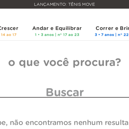
FALTAM
LANÇAMENTO: TÊNIS MOVE
MAIS
FRETE
R$
GRÁTIS
400,00
PARA O
Crescer
Andar e Equilibrar
Correr e Bri
o que você procura?
pe, não encontramos nenhum resulta