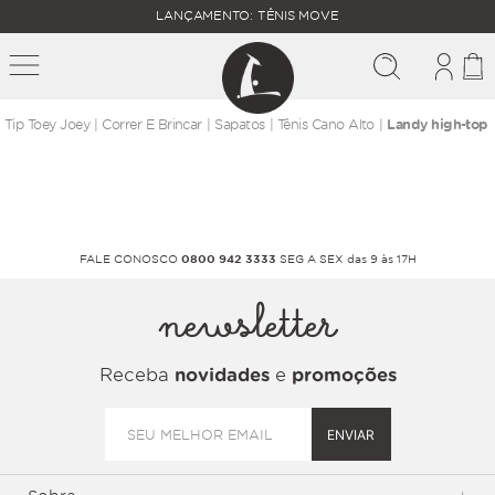
FALTAM
LANÇAMENTO: TÊNIS MOVE
MAIS
FRETE
R$
GRÁTIS
400,00
PARA O
correr e brincar
sapatos
tênis cano alto
Landy high-top
FALE CONOSCO
0800 942 3333
SEG A SEX das 9 às 17H
newsletter
Receba
novidades
e
promoções
ENVIAR