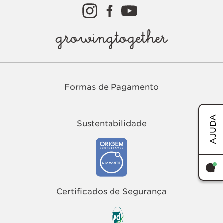
growingtogether
Formas de Pagamento
AJUDA
Sustentabilidade
TERMOS MAIS BUSCADOS
1
º
easy
Certificados de Segurança
2
º
tenis