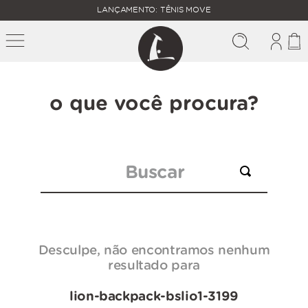
FALTAM
LANÇAMENTO: TÊNIS MOVE
MAIS
FRETE
R$
GRÁTIS
400,00
PARA O
o que você procura?
Buscar
Desculpe, não encontramos nenhum
resultado para
lion-backpack-bslio1-3199