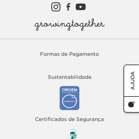
growingtogether
Formas de Pagamento
AJUDA
Sustentabilidade
TERMOS MAIS BUSCADOS
1
º
easy
Certificados de Segurança
2
º
tenis