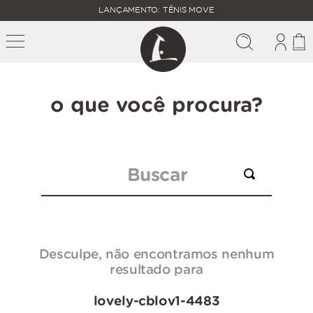
FALTAM
LANÇAMENTO: TÊNIS MOVE
MAIS
FRETE
R$
GRÁTIS
400,00
PARA O
o que você procura?
Buscar
Desculpe, não encontramos nenhum
resultado para
lovely-cblov1-4483