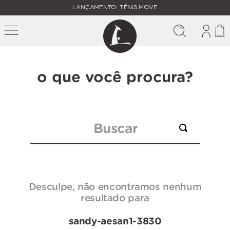
FALTAM
LANÇAMENTO: TÊNIS MOVE
MAIS
FRETE
R$
GRÁTIS
400,00
PARA O
o que você procura?
Buscar
Desculpe, não encontramos nenhum
resultado para
sandy-aesan1-3830