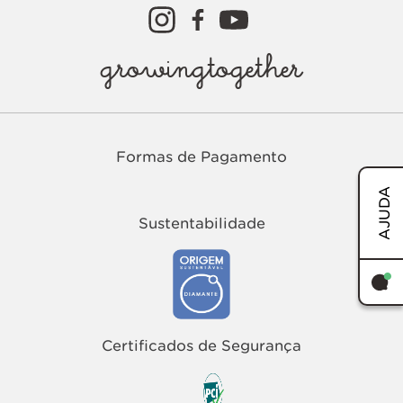
growingtogether
Formas de Pagamento
AJUDA
Sustentabilidade
TERMOS MAIS BUSCADOS
1
º
easy
Certificados de Segurança
2
º
tenis
3
º
sandalia