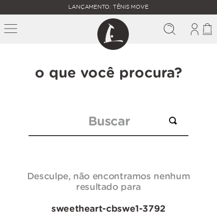
FALTAM
LANÇAMENTO: TÊNIS MOVE
MAIS
FRETE
R$
GRÁTIS
400,00
PARA O
o que você procura?
Buscar
Desculpe, não encontramos nenhum
resultado para
sweetheart-cbswe1-3792