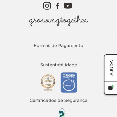
growingtogether
Formas de Pagamento
AJUDA
Sustentabilidade
TERMOS MAIS BUSCADOS
1
º
easy
Certificados de Segurança
2
º
tenis