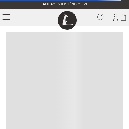
FALTAM
LANÇAMENTO: TÊNIS MOVE
MAIS
FRETE
R$
GRÁTIS
400,00
PARA O