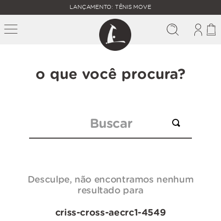
FALTAM
LANÇAMENTO: TÊNIS MOVE
MAIS
FRETE
R$
GRÁTIS
400,00
PARA O
o que você procura?
Buscar
Desculpe, não encontramos nenhum
resultado para
criss-cross-aecrc1-4549