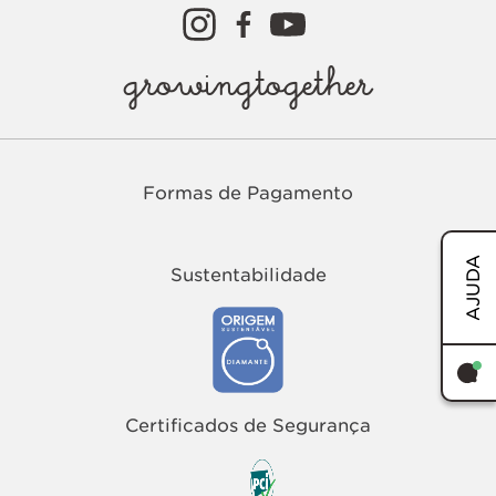
growingtogether
Formas de Pagamento
AJUDA
Sustentabilidade
TERMOS MAIS BUSCADOS
1
º
easy
Certificados de Segurança
2
º
tenis