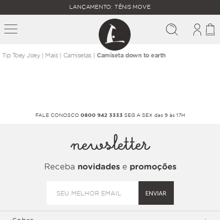
FALTAM
LANÇAMENTO: TÊNIS MOVE
MAIS
FRETE
R$
GRÁTIS
400,00
PARA O
mais
camisetas
Camiseta down to earth
FALE CONOSCO
0800 942 3333
SEG A SEX das 9 às 17H
newsletter
Receba
novidades
e
promoções
ENVIAR