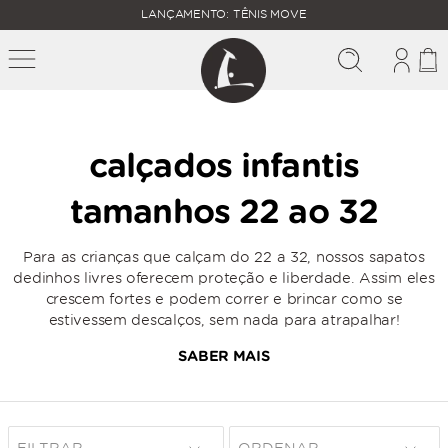
FALTAM
LANÇAMENTO: TÊNIS MOVE
MAIS
FRETE
R$
GRÁTIS
400,00
PARA O
calçados infantis
tamanhos 22 ao 32
Para as crianças que calçam do 22 a 32, nossos sapatos
dedinhos livres oferecem proteção e liberdade. Assim eles
crescem fortes e podem correr e brincar como se
estivessem descalços, sem nada para atrapalhar!
SABER MAIS