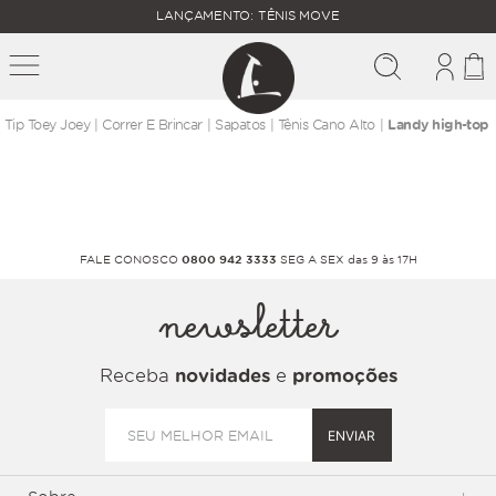
FALTAM
LANÇAMENTO: TÊNIS MOVE
MAIS
FRETE
R$
GRÁTIS
400,00
PARA O
correr e brincar
sapatos
tênis cano alto
Landy high-top
FALE CONOSCO
0800 942 3333
SEG A SEX das 9 às 17H
newsletter
Receba
novidades
e
promoções
ENVIAR