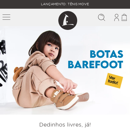
FALTAM
LANÇAMENTO: TÊNIS MOVE
MAIS
FRETE
R$
GRÁTIS
400,00
PARA O
Dedinhos livres, já!