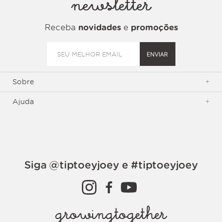
newsletter
Receba
novidades
e
promoções
ENVIAR
Sobre
+
Ajuda
+
Siga @tiptoeyjoey e #tiptoeyjoey
growingtogether