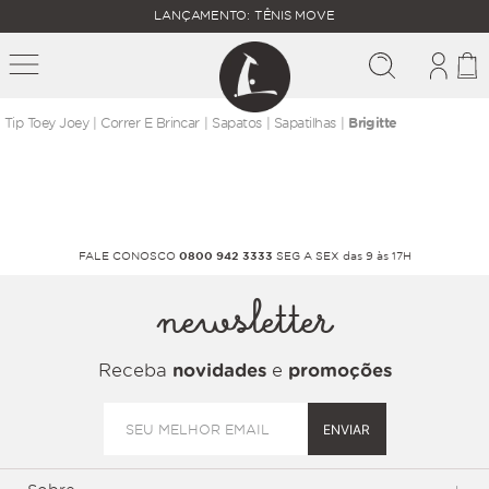
FALTAM
LANÇAMENTO: TÊNIS MOVE
MAIS
FRETE
R$
GRÁTIS
400,00
PARA O
correr e brincar
sapatos
sapatilhas
Brigitte
FALE CONOSCO
0800 942 3333
SEG A SEX das 9 às 17H
newsletter
Receba
novidades
e
promoções
ENVIAR