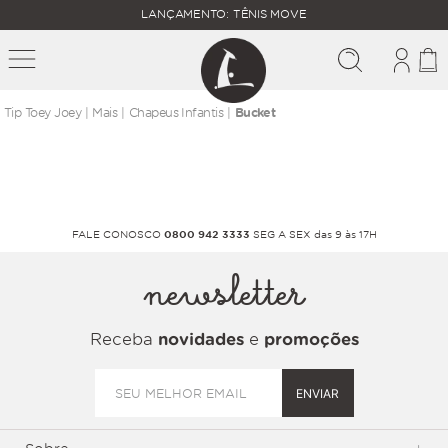
FALTAM
LANÇAMENTO: TÊNIS MOVE
MAIS
FRETE
R$
GRÁTIS
400,00
PARA O
mais
chapeus infantis
Bucket
FALE CONOSCO
0800 942 3333
SEG A SEX das 9 às 17H
newsletter
Receba
novidades
e
promoções
ENVIAR