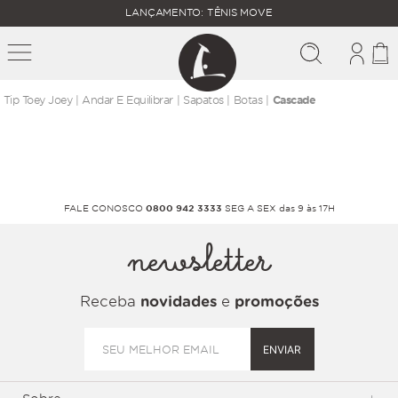
FALTAM
LANÇAMENTO: TÊNIS MOVE
MAIS
FRETE
R$
GRÁTIS
400,00
PARA O
andar e equilibrar
sapatos
botas
Cascade
FALE CONOSCO
0800 942 3333
SEG A SEX das 9 às 17H
newsletter
Receba
novidades
e
promoções
ENVIAR