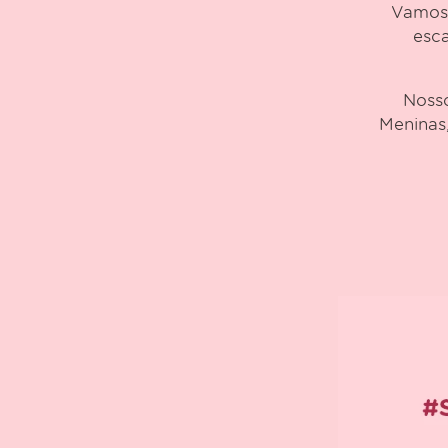
Vamos 
esca
Nosso
Meninas