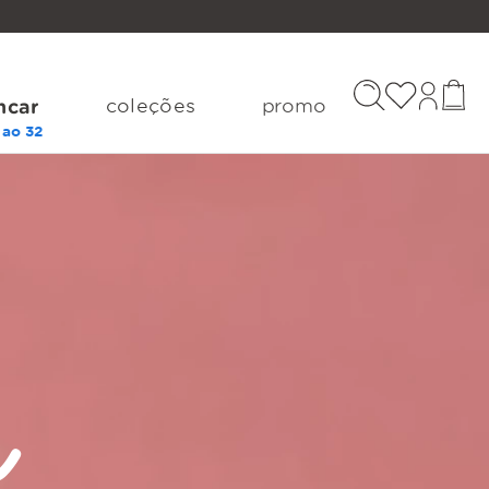
coleções
promo
ncar
k