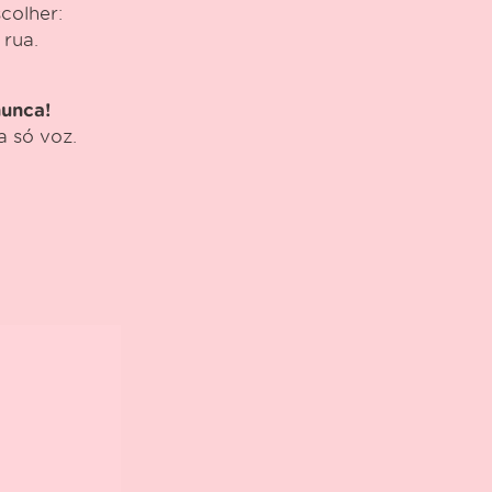
colher:
 rua.
nunca!
 só voz.