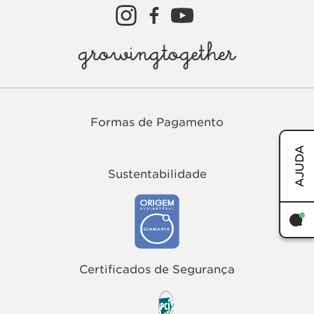
growingtogether
Formas de Pagamento
AJUDA
Sustentabilidade
TERMOS MAIS BUSCADOS
1
º
easy
Certificados de Segurança
2
º
tenis
3
º
sandalia