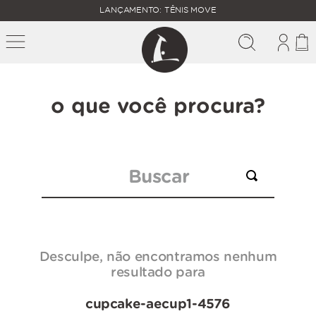
FALTAM
LANÇAMENTO: TÊNIS MOVE
MAIS
FRETE
R$
GRÁTIS
400,00
PARA O
o que você procura?
Buscar
Desculpe, não encontramos nenhum
resultado para
cupcake-aecup1-4576