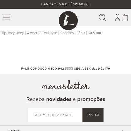
FALTAM
LANÇAMENTO: TÊNIS MOVE
MAIS
FRETE
R$
GRÁTIS
400,00
PARA O
andar e equilibrar
sapatos
tênis
Ground
FALE CONOSCO
0800 942 3333
SEG A SEX das 9 às 17H
newsletter
Receba
novidades
e
promoções
ENVIAR