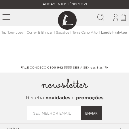
FALTAM
LANÇAMENTO: TÊNIS MOVE
MAIS
FRETE
R$
GRÁTIS
400,00
PARA O
correr e brincar
sapatos
tênis cano alto
Landy high-top
FALE CONOSCO
0800 942 3333
SEG A SEX das 9 às 17H
newsletter
Receba
novidades
e
promoções
ENVIAR