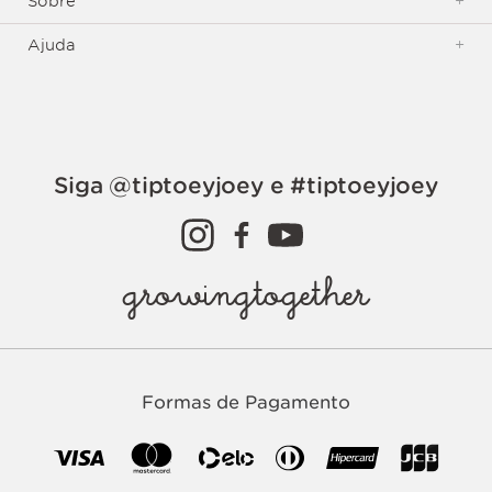
Sobre
+
Ajuda
+
Siga @tiptoeyjoey e #tiptoeyjoey
growingtogether
Formas de Pagamento