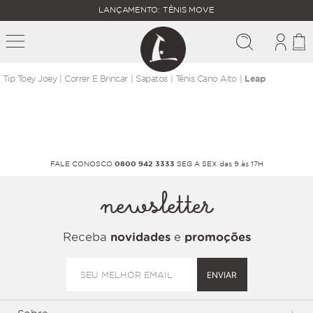
FALTAM
LANÇAMENTO: TÊNIS MOVE
MAIS
FRETE
R$
GRÁTIS
400,00
PARA O
correr e brincar
sapatos
tênis cano alto
Leap
FALE CONOSCO
0800 942 3333
SEG A SEX das 9 às 17H
newsletter
Receba
novidades
e
promoções
ENVIAR