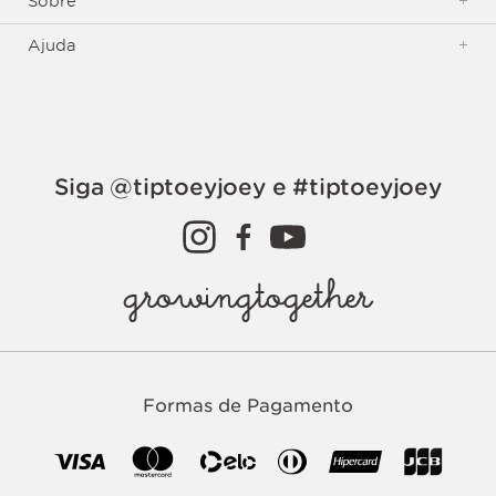
Sobre
+
Ajuda
+
Siga @tiptoeyjoey e #tiptoeyjoey
growingtogether
Formas de Pagamento