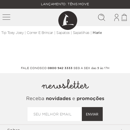
FALTAM
LANÇAMENTO: TÊNIS MOVE
MAIS
FRETE
R$
GRÁTIS
400,00
PARA O
correr e brincar
sapatos
sapatilhas
Marie
FALE CONOSCO
0800 942 3333
SEG A SEX das 9 às 17H
newsletter
Receba
novidades
e
promoções
ENVIAR