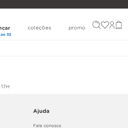
coleções
promo
ncar
 17H
Ajuda
Fale conosco