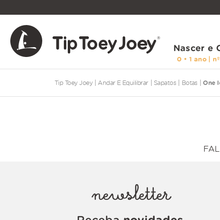
Nascer e 
andar e equilibrar
sapatos
botas
One l
FAL
newsletter
Receba
novidades