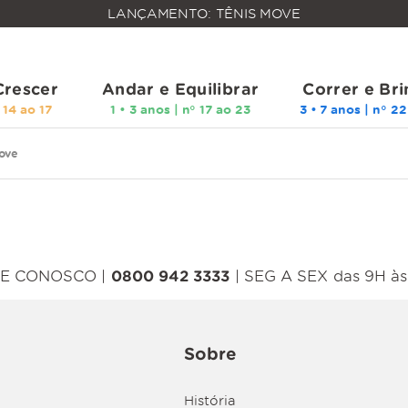
FALTAM
LANÇAMENTO: TÊNIS MOVE
MAIS
FRETE
R$
GRÁTIS
400,00
PARA O
Crescer
Andar e Equilibrar
Correr e Bri
ove
E CONOSCO |
0800 942 3333
| SEG A SEX das 9H às
Sobre
História