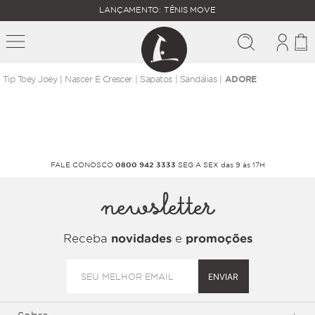
FALTAM
LANÇAMENTO: TÊNIS MOVE
MAIS
FRETE
R$
GRÁTIS
400,00
PARA O
nascer e crescer
sapatos
sandálias
ADORE
FALE CONOSCO
0800 942 3333
SEG A SEX das 9 às 17H
newsletter
Receba
novidades
e
promoções
ENVIAR