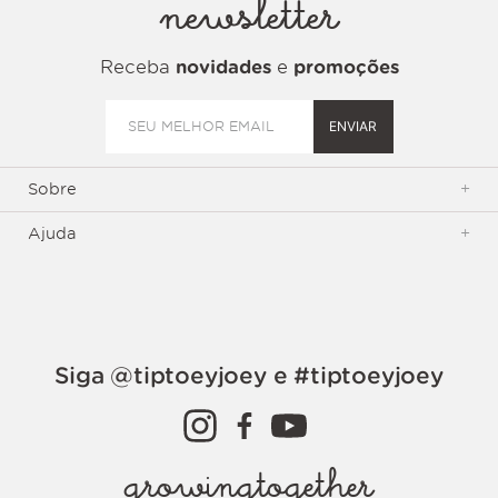
newsletter
Receba
novidades
e
promoções
ENVIAR
Sobre
+
Ajuda
+
Siga @tiptoeyjoey e #tiptoeyjoey
growingtogether