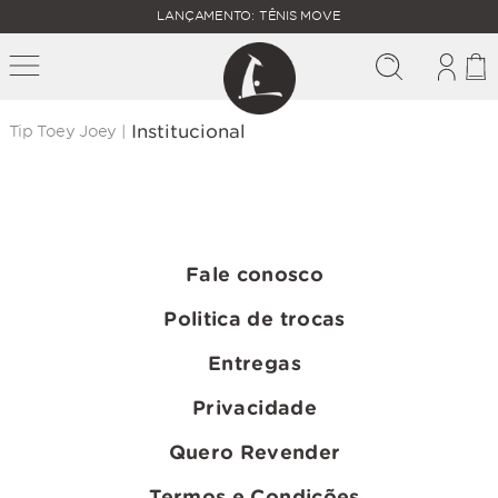
FALTAM
LANÇAMENTO: TÊNIS MOVE
MAIS
FRETE
R$
GRÁTIS
400,00
PARA O
Institucional
Tip Toey Joey |
Fale conosco
Politica de trocas
Entregas
Privacidade
Quero Revender
Termos e Condições