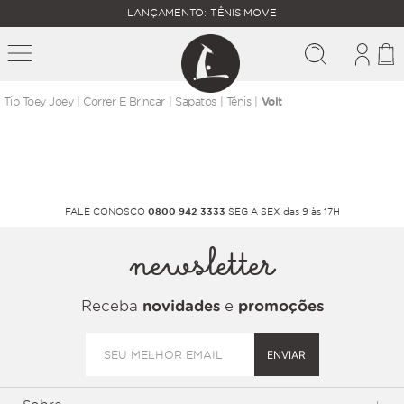
FALTAM
LANÇAMENTO: TÊNIS MOVE
MAIS
FRETE
R$
GRÁTIS
400,00
PARA O
correr e brincar
sapatos
tênis
Volt
FALE CONOSCO
0800 942 3333
SEG A SEX das 9 às 17H
newsletter
Receba
novidades
e
promoções
ENVIAR