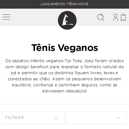
FALTAM
LANÇAMENTO: TÊNIS MOVE
MAIS
FRETE
R$
GRÁTIS
400,00
PARA O
Tênis Veganos
Os sapatos infantis veganos Tip Toey Joey foram criados
com design barefoot para respeitar o formato natural do
pé e permitir que os dedinhos fiquem livres, leves e
conectados ao chão. Assim os pequenos desenvolvem
equilíbrio, confiança e caminham seguros; como se
estivessem descalços!
FILTRAR